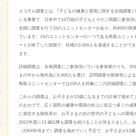
エコチル調査とは、｢子どもの健康と環境に関する全国調査｣
いる事業で、日本中で
10
万組の子どもとそのご両親に参加頂
全国に調査を行う
15
のユニットセンターがあり、約
400
の医
ています。
15
のユニットセンターの一つである鳥取ユニット
ートが終了した段階で、目標の
3,000
人を達成することができ
ます。
詳細調査は、全体調査にご参加頂いている参加者のうち、
20
まの中から無作為に
5,000
人を選び、訪問調査や医師等による
鳥取ユニットセンターでは
150
人を対象にこの詳細調査にご
これらの調査は、お子さまが
13
歳になるまでの計画で進めて
のおかげで、広く国民の健康や環境の向上に役立つ多くの成
に発症する病気等や、お子さまの次の世代の子どもへの環境
2022
年度に
13
歳以降も調査を続けることが決まりました。
（
2054
年頃まで）調査を進めていく予定で、お子さまが
12
歳