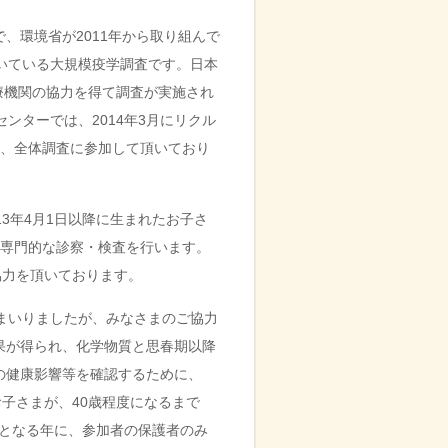
で、環境省が
2011
年から取り組んで
いている大規模疫学調査です。日本
療機関の協力を得て調査が実施され
センターでは、
2014
年
3
月にリクル
、全体調査に参加して頂いており
13
年
4
月
1
日以降に生まれたお子さ
専門的な診察・検査を行います。
協力を頂いております。
まいりましたが、みなさまのご協力
果が得られ、化学物質と思春期以降
の健康影響等を確認するために、
お子さまが、
40
歳程度になるまで
となる年に、参加者の保護者のみ