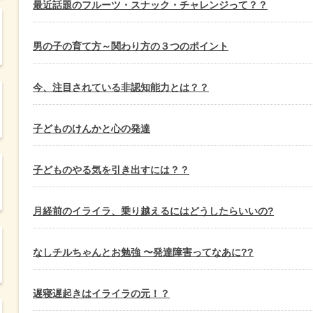
最近話題のフルーツ・スナック・チャレンジって？？
男の子の育て方～関わり方の３つのポイント
今、注目されている非認知能力とは？？
子どものけんかと心の発達
子どものやる気を引き出すには？？
月経前のイライラ、乗り越えるにはどうしたらいいの?
なしチルちゃんとお勉強 〜発達障害ってなあに??
遅寝遅起きはイライラの元！？