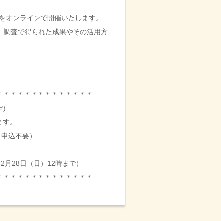
ムをオンラインで開催いたします。
、調
査で得られた成果やその活用方
＊＊＊
＊＊＊＊＊＊＊＊＊＊＊
定)
ます
。
前申込不要）
月28日（日）12時まで）
＊＊＊
＊＊＊＊＊＊＊＊＊＊＊