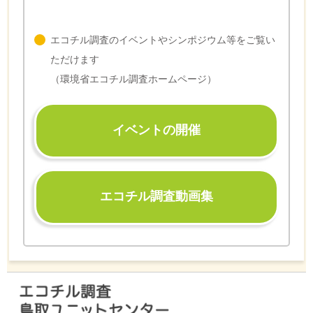
エコチル調査のイベントやシンポジウム等をご覧い
ただけます
（環境省エコチル調査ホームページ）
イベントの開催
エコチル調査動画集