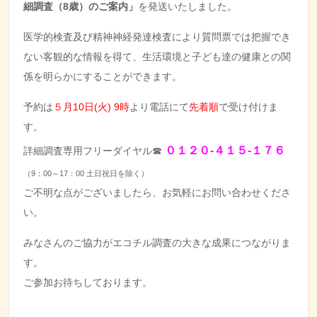
細調査（8歳）のご案内」
を発送いたしました。
医学的検査及び精神神経発達検査により質問票では把握でき
ない客観的な情報を得て、生活環境と子ども達の健康との関
係を明らかにすることができます。
予約は
５月10日(火) 9時
より電話にて
先着順
で受け付けま
す。
０１２０‐４１５‐１７６
詳細調査専用フリーダイヤル☎
（9：00～17：00 土日祝日を除く）
ご不明な点がございましたら、お気軽にお問い合わせくださ
い。
みなさんのご協力がエコチル調査の大きな成果につながりま
す。
ご参加お待ちしております。