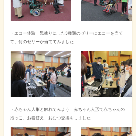
・エコー体験 黒塗りにした
3
種類のゼリーにエコーを当て
て、何のゼリーか当ててみました
・赤ちゃん人形と触れてみよう 赤ちゃん人形で赤ちゃんの
抱っこ、お着替え、おむつ交換をしました