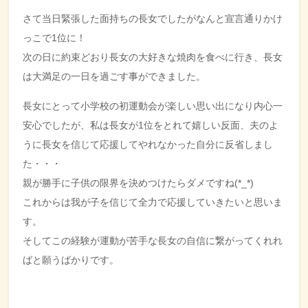
さて当日緊張した面持ちの長女でしたがなんと宣言通りかけ
っこで1位に！
次の日に約束どおり長女の大好きな焼肉を食べに行き、長女
は大満足の一日を過ごす事ができました。
長女にとって小学校の初運動会が楽しい思い出になり内心一
安心でしたが、私は長女が1位をとれて嬉しい反面、夫のよ
うに長女を信じて応援してやれなかった自分に反省しまし
た・・・
親が勝手に子供の限界を決めつけたらダメですね(*_*)
これからは我が子を信じて全力で応援していきたいと思いま
す。
そしてこの経験が運動が苦手な長女の自信に繋がってくれれ
ばと願うばかりです。