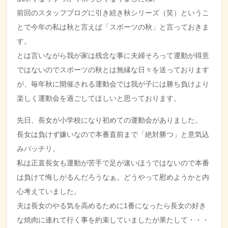
前回のスタッフブログに引き続き秋シリーズ（笑）というこ
とで今年の私は秋と言えば「スポーツの秋」と言っておきま
す。
とは言いながら我が家は残念な事に夫婦そろって運動が得意
ではないのでスポーツの秋とは無縁な日々を送っております
が、毎年秋に開催される運動会では我が子には勝ち負けより
楽しく運動会を過ごしてほしいと思っております。
先日、長女が小学校になり初めての運動会がありました。
長女は負けず嫌いなので本番直前まで「絶対勝つ」と意気込
みバッチリ。
私は正直長女も運動が苦手で足が速いほうではないので本番
は負けて悔しがるんだろうなぁ。どうやって慰めようかと内
心考えていました。
夫は長女のやる気を高めるために1番になったら長女の好き
な焼肉に連れて行く事を約束していましたが果たして・・・