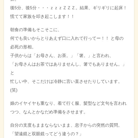
後5分、後5分・・・ｚｚｚＺＺＺ。結果、ギリギリに起床！
慌てて家族を叩き起こします！！
朝食の準備もそこそこに、
何でも良いからとりあえず口に入れて行ってー！！ と母の
必死の形相。
子供からは「お母さん、お茶。」「箸。」と言われ、
「お母さんはお茶ではありませんし、箸でもありません。」
と
忙しい中、そこだけは冷静に言い直させたりしています。
(笑)
娘のイヤイヤも重なり、着て行く服、髪型など文句を言われ
つつ、なんとかなだめ準備をさせます。
自分の支度もままならないまま、息子からの突然の質問。
「望遠鏡と双眼鏡ってどう違うの？」