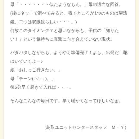
母「・・・・・・・似たようなもん。」母の適当な回答。
(後にネットで調べてみると、覗くところが1つのものは望遠
鏡、二つは双眼鏡らしい・・・。)
何故このタイミング？と思いながらも、子供の「知りた
い！」という気持ちに真摯に向き合えていない現状。
バタバタしながらも、ようやく準備完了！よし、出発だ！靴
はいていくよー♪
娘「おしっこ行きたい。」
母「チーン(-▽-；)。」
後5分早く起きて入れば・・・。
そんなこんなの毎日です。早く暖かくなってほしいなぁ。
（鳥取ユニットセンタースタッフ Ｍ・Ｙ）