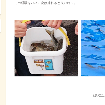
この経験をバネに次は捕れると良いね～。
（鳥取ユ